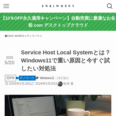
【10％OFF永久適用キャンペーン】自動売買に最適なお名
前.com デスクトップクラウド
ENGI WORKS
ITノウハウ
Service Host Local Systemとは？
2026
Windows11で重い原因と今すぐ試
5/20
したい対処法
PR
ITノウハウ
Windows11
パソコン
2026年5月18日
2026年5月20日
松本 葵