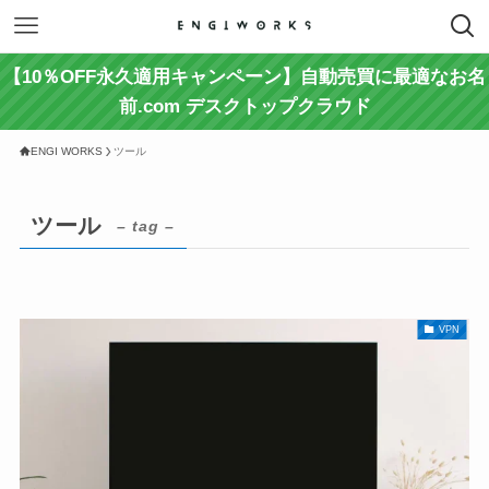
【10％OFF永久適用キャンペーン】自動売買に最適なお名
前.com デスクトップクラウド
ENGI WORKS
ツール
ツール
– tag –
VPN