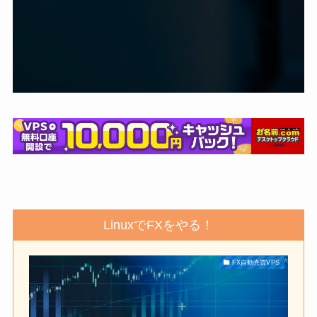
LinuxでFXをやる！
FX自動売買VPS