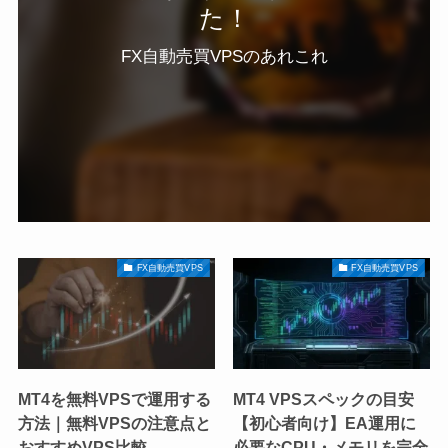
た！
FX自動売買VPSのあれこれ
FX自動売買VPS
FX自動売買VPS
MT4を無料VPSで運用する
MT4 VPSスペックの目安
方法｜無料VPSの注意点と
【初心者向け】EA運用に
おすすめVPS比較
必要なCPU・メモリを完全