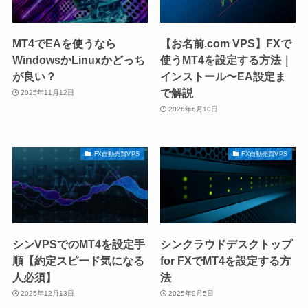
MT4でEAを使うなら
【お名前.com VPS】FXで
WindowsかLinuxかどっち
使うMT4を設定する方法｜
が良い？
インストール〜EA設定ま
で解説
2025年11月12日
2026年6月10日
FX自動売買VPS
FX自動売買VPS
シンVPSでのMT4を設定手
シンクラウドデスクトップ
順【約定スピード気になる
for FXでMT4を設定する方
人必須】
法
2025年12月13日
2025年9月5日